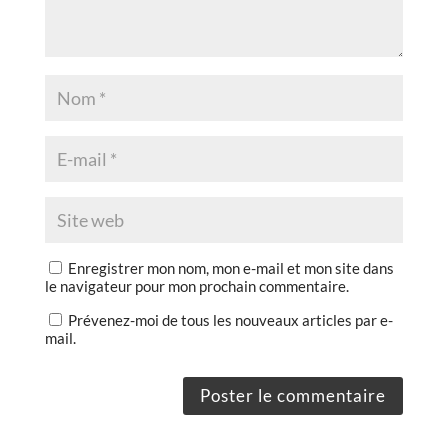
Enregistrer mon nom, mon e-mail et mon site dans
le navigateur pour mon prochain commentaire.
Prévenez-moi de tous les nouveaux articles par e-
mail.