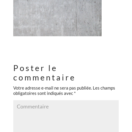
Poster le
commentaire
Votre adresse e-mail ne sera pas publiée.
Les champs
obligatoires sont indiqués avec
*