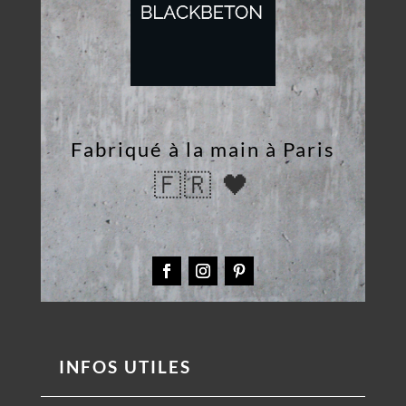
Fabriqué à la main à Paris
🇫🇷 🖤
INFOS UTILES