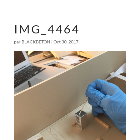
IMG_4464
par
BLACKBETON
|
Oct 30, 2017