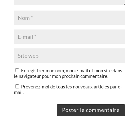
Enregistrer mon nom, mon e-mail et mon site dans
le navigateur pour mon prochain commentaire.
Prévenez-moi de tous les nouveaux articles par e-
mail.