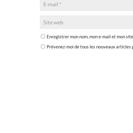
Enregistrer mon nom, mon e-mail et mon sit
Prévenez-moi de tous les nouveaux articles p