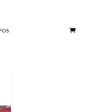
POS
CART