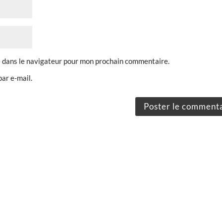
e dans le navigateur pour mon prochain commentaire.
ar e-mail.