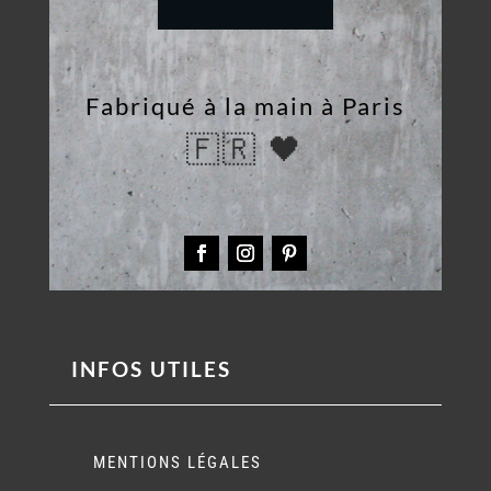
Fabriqué à la main à Paris
🇫🇷 🖤
INFOS UTILES
MENTIONS LÉGALES