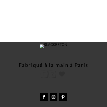
Fabriqué à la main à Paris
🇫🇷 🖤